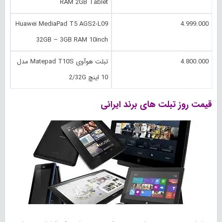
RAM 2GB Tablet
Huawei MediaPad T5 AGS2-L09
4.999.000
32GB – 3GB RAM 10inch
4.800.000
تبلت هوآوی Matepad T10S مدل
10 اینچ 2/32G
قیمت روز تبلت های برند‌ ایرانی