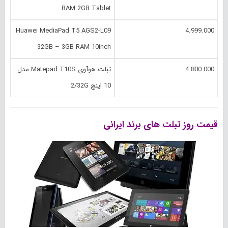
RAM 2GB Tablet
Huawei MediaPad T5 AGS2-L09
4.999.000
32GB – 3GB RAM 10inch
4.800.000
تبلت هوآوی Matepad T10S مدل
10 اینچ 2/32G
قیمت روز تبلت های برند‌ ایرانی