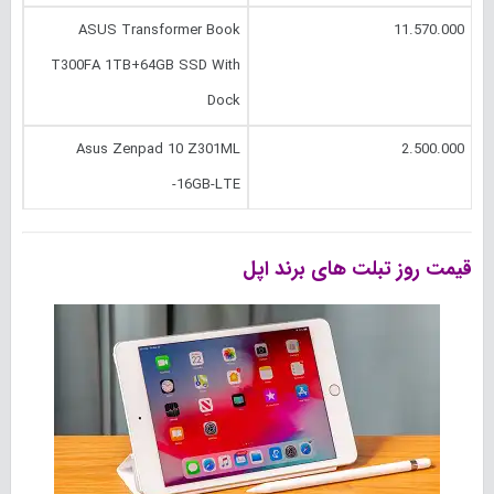
ASUS Transformer Book
11.570.000
T300FA 1TB+64GB SSD With
Dock
Asus Zenpad 10 Z301ML
2.500.000
-16GB-LTE
قیمت روز تبلت های برند اپل