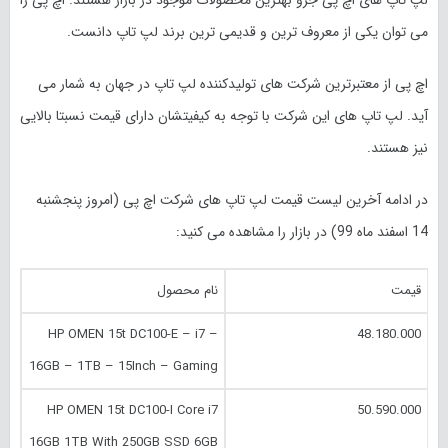
لپ تاپ های اچ پی جزو بهترین محصولات موجود در بازار هستند. اچ پی را
می توان یکی از معروف ترین و قدیمی ترین برند لپ تاپ دانست.
اچ پی از معتبرترین شرکت های تولیدکننده لپ تاپ در جهان به شمار می
آید. لپ تاپ های این شرکت با توجه به کیفیتشان دارای قیمت نسبتا بالایی
نیز هستند.
در ادامه آخرین لیست قیمت لپ تاپ های شرکت اچ پی (امروز
پنجشنبه
14 اسفند
ماه 99) در بازار را مشاهده می کنید:
قیمت
نام محصول
HP OMEN 15t DC100-E – i7 –
48.180.000
16GB – 1TB – 15Inch – Gaming
HP OMEN 15t DC100-I Core i7
50.590.000
16GB 1TB With 250GB SSD 6GB