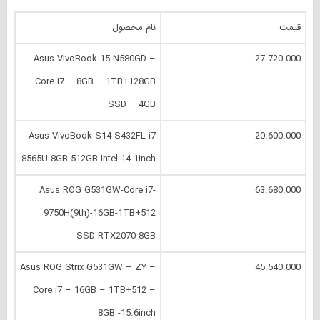
قیمت
نام محصول
Asus VivoBook 15 N580GD –
27.720.000
Core i7 – 8GB – 1TB+128GB
SSD – 4GB
Asus VivoBook S14 S432FL i7
20.600.000
8565U-8GB-512GB-Intel-14.1inch
Asus ROG G531GW-Core i7-
63.680.000
9750H(9th)-16GB-1TB+512
SSD-RTX2070-8GB
Asus ROG Strix G531GW – ZY –
45.540.000
Core i7 – 16GB – 1TB+512 –
8GB -15.6inch