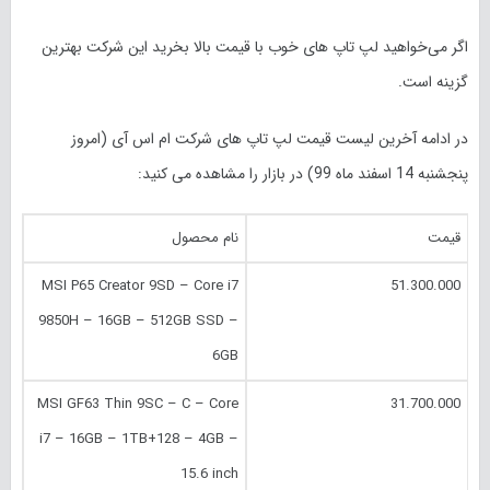
اگر می‌خواهید لپ تاپ های خوب با قیمت بالا بخرید این شرکت بهترین
گزینه است.
در ادامه آخرین لیست قیمت لپ تاپ های شرکت ام اس آی (امروز
پنجشنبه 14 اسفند
ماه 99) در بازار را مشاهده می کنید:
قیمت
نام محصول
MSI P65 Creator 9SD – Core i7
51.300.000
9850H – 16GB – 512GB SSD –
6GB
MSI GF63 Thin 9SC – C – Core
31.700.000
i7 – 16GB – 1TB+128 – 4GB –
15.6 inch