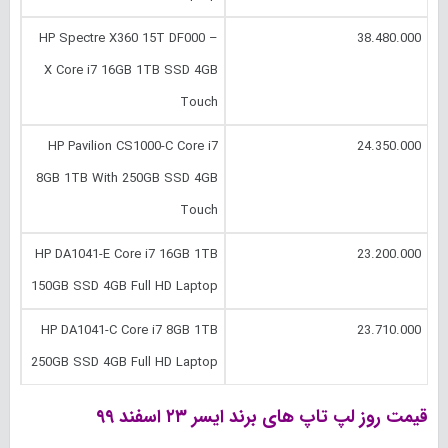
HP Spectre X360 15T DF000 –
38.480.000
X Core i7 16GB 1TB SSD 4GB
Touch
HP Pavilion CS1000-C Core i7
24.350.000
8GB 1TB With 250GB SSD 4GB
Touch
HP DA1041-E Core i7 16GB 1TB
23.200.000
150GB SSD 4GB Full HD Laptop
HP DA1041-C Core i7 8GB 1TB
23.710.000
250GB SSD 4GB Full HD Laptop
قیمت روز لپ تاپ های برند ایسر
۲۳ اسفند
۹۹