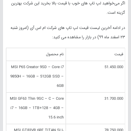
اگر می‌خواهید لپ تاپ های خوب با قیمت بالا بخرید این شرکت بهترین
گزینه است.
در ادامه آخرین لیست قیمت لپ تاپ های شرکت ام اس آی (امروز
شنبه
۲۳ اسفند
ماه
۹۹
) در بازار را مشاهده می کنید:
قیمت
نام محصول
MSI P65 Creator 9SD – Core i7
51.450.000
9850H – 16GB – 512GB SSD –
6GB
MSI GF63 Thin 9SC – C – Core
31.700.000
i7 – 16GB – 1TB+128 – 4GB –
15.6 inch
MSI GT83VR 6RF TITAN SLI-
78.750.000