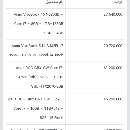
قیمت
نام محصول
Asus VivoBook 15 N580GD –
27.540.000
Core i7 – 8GB – 1TB+128GB
SSD – 4GB
Asus VivoBook S14 S432FL i7
20.720.000
8565U-8GB-512GB-Intel-14.1inch
Asus ROG G531GW-Core i7-
63.200.000
9750H(9th)-16GB-1TB+512
SSD-RTX2070-8GB
Asus ROG Strix G531GW – ZY –
45.200.000
Core i7 – 16GB – 1TB+512 –
8GB -15.6inch