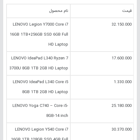
قیمت
نام محصول
LENOVO Legion Y7000 Core i7
32.150.000
16GB 1TB+256GB SSD 6GB Full
HD Laptop
LENOVO IdeaPad L340 Ryzen 7
17.600.000
3700U 8GB 1TB 2GB HD Laptop
LENOVO IdeaPad L340 Core i5
1.330.000
8GB 1TB 2GB HD Laptop
LENOVO Yoga C740 – Core i5-
25.180.000
8GB-14 inch
LENOVO Legion Y540 Core i7
30.370.000
16GB 1TB 128GB SSD 4GB Full