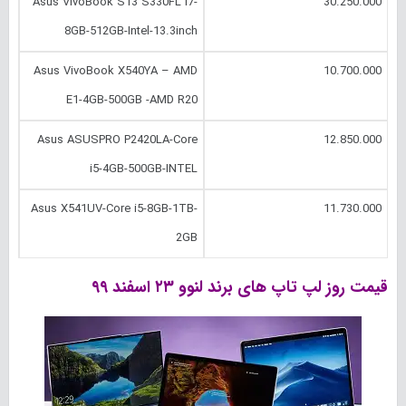
Asus VivoBook S13 S330FL i7-
30.250.000
8GB-512GB-Intel-13.3inch
Asus VivoBook X540YA – AMD
10.700.000
E1-4GB-500GB -AMD R20
Asus ASUSPRO P2420LA-Core
12.850.000
i5-4GB-500GB-INTEL
Asus X541UV-Core i5-8GB-1TB-
11.730.000
2GB
قیمت روز لپ تاپ های برند لنوو
۲۳ اسفند
۹۹