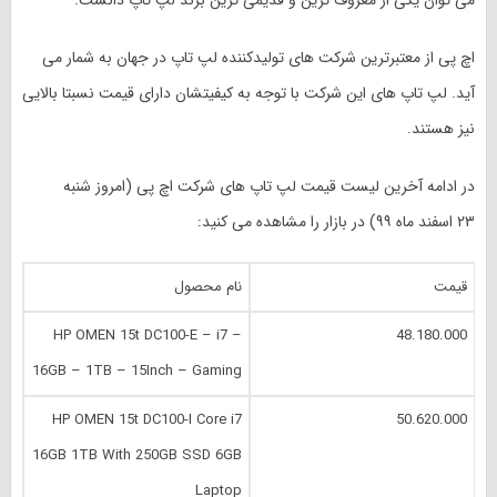
می توان یکی از معروف ترین و قدیمی ترین برند لپ تاپ دانست.
اچ پی از معتبرترین شرکت های تولیدکننده لپ تاپ در جهان به شمار می
آید. لپ تاپ های این شرکت با توجه به کیفیتشان دارای قیمت نسبتا بالایی
نیز هستند.
در ادامه آخرین لیست قیمت لپ تاپ های شرکت اچ پی (امروز
شنبه
۲۳ اسفند
ماه
۹۹
) در بازار را مشاهده می کنید:
قیمت
نام محصول
HP OMEN 15t DC100-E – i7 –
48.180.000
16GB – 1TB – 15Inch – Gaming
HP OMEN 15t DC100-I Core i7
50.620.000
16GB 1TB With 250GB SSD 6GB
Laptop