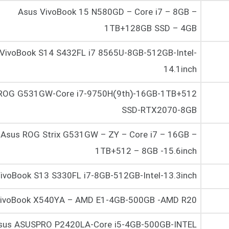
Asus VivoBook 15 N580GD – Core i7 – 8GB –
1TB+128GB SSD – 4GB
VivoBook S14 S432FL i7 8565U-8GB-512GB-Intel-
14.1inch
ROG G531GW-Core i7-9750H(9th)-16GB-1TB+512
SSD-RTX2070-8GB
Asus ROG Strix G531GW – ZY – Core i7 – 16GB –
1TB+512 – 8GB -15.6inch
ivoBook S13 S330FL i7-8GB-512GB-Intel-13.3inch
VivoBook X540YA – AMD E1-4GB-500GB -AMD R20
sus ASUSPRO P2420LA-Core i5-4GB-500GB-INTEL