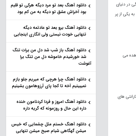
ی در دنیای
دانلود آهنگ بعد تو مرد دیگه هرکی تو قلبم
بود آخراش عشق تو دیگه به من کم بود
ه یکی از پر
دانلود آهنگ برو بعد تو عادتمه دیگه
تنهایی خودت نیستی ولی انگاری اینجایی
دانلود آهنگ باز شب شد دل من برات تنگ
ی و برند های موجود در بازار ایران مورخ یکشنبه 5 اردیبهشت ماه 1400 را مشاهده می
شد خورشیدم خاموشه دل من تنگ برا
آغوشت
دانلود آهنگ چرا هرچی که میریم جلو بازم
نمیبینیم آخه تا کجا پای آرزوهامون بشینیم
رانتی های
دانلود آهنگ امروز و فردا کردنامون خنده
داره این حال و روزمونه که گریه داره
دانلود آهنگ خستم مثل چشمایی که خیس
میشن گهگاهی شبام صبح میشن تنهایی