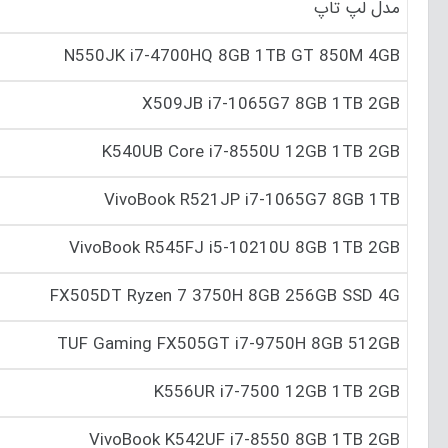
مدل لپ تاپ
N550JK i7-4700HQ 8GB 1TB GT 850M 4GB
X509JB i7-1065G7 8GB 1TB 2GB
K540UB Core i7-8550U 12GB 1TB 2GB
VivoBook R521JP i7-1065G7 8GB 1TB
VivoBook R545FJ i5-10210U 8GB 1TB 2GB
FX505DT Ryzen 7 3750H 8GB 256GB SSD 4G
TUF Gaming FX505GT i7-9750H 8GB 512GB
K556UR i7-7500 12GB 1TB 2GB
VivoBook K542UF i7-8550 8GB 1TB 2GB