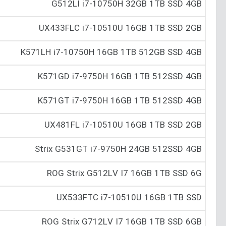
G512LI i7-10750H 32GB 1T‌‌B SSD 4GB
UX433FLC i7-10510U 16GB 1T‌‌B SSD 2GB
K571LH i7-10750H 16GB 1TB 512GB SSD 4GB
K571GD i7-9750H 16GB 1TB 512SSD 4GB
K571GT i7-9750H 16GB 1TB 512SSD 4GB
UX481FL i7-10510U 16GB 1T‌‌B SSD 2GB
Strix G531GT i7-9750H 24GB 512SSD 4GB
ROG Strix G512LV I7 16GB 1TB SSD 6G
UX533FTC i7-10510U 16GB 1T‌‌B SSD
ROG Strix G712LV I7 16GB 1TB SSD 6GB