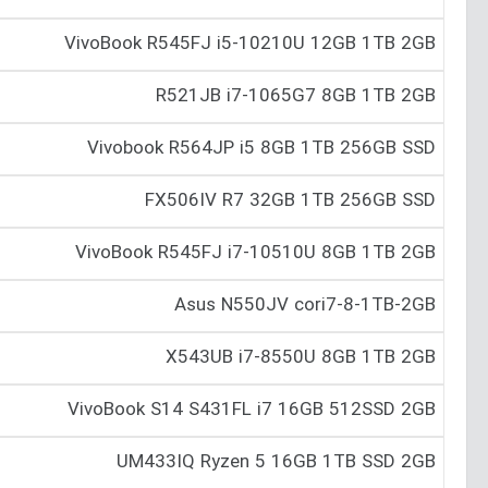
VivoBook R545FJ i5-10210U 12GB 1TB 2GB
R521JB i7-1065G7 8GB 1TB 2GB
Vivobook R564JP i5 8GB 1TB 256GB SSD
FX506IV R7 32GB 1T‌‌B 256GB SSD
VivoBook R545FJ i7-10510U 8GB 1TB 2GB
Asus N550JV cori7-8-1TB-2GB
X543UB i7-8550U 8GB 1TB 2GB
VivoBook S14 S431FL i7 16GB 512SSD 2GB
UM433IQ Ryzen 5 16GB 1T‌‌B SSD 2GB