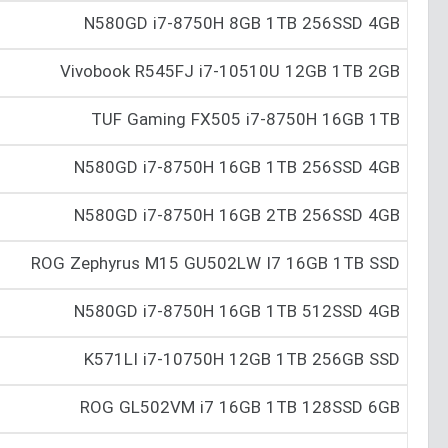
N580GD i7-8750H 8GB 1T‌‌B 256SSD 4GB
Vivobook R545FJ i7-10510U 12GB 1TB 2GB
TUF Gaming FX505 i7-8750H 16GB 1TB
N580GD i7-8750H 16GB 1T‌‌B 256SSD 4GB
N580GD i7-8750H 16GB 2TB 256SSD 4GB
ROG Zephyrus M15 GU502LW I7 16GB 1TB SSD
N580GD i7-8750H 16GB 1TB 512SSD 4GB
K571LI i7-10750H 12GB 1TB 256GB SSD
ROG GL502VM i7 16GB 1TB 128SSD 6GB