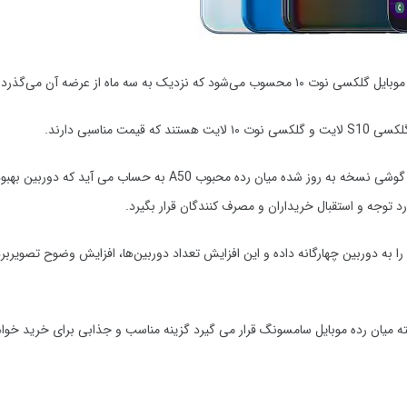
به سه ماه از عرضه آن می‌گذرد.
اسبی دارند.
اما یکی از محبوب ترین گوشی های سامسونگ مدل گلکسی A51 است این گوشی نسخه به روز شده میان رده محبوب A50 به حساب می آ
شتی سه‌گانه گوشی گلکسی A50 در مدل A51 جای خود را به دوربین چهارگانه داده و این افزایش تعداد دوربین‌ها، افزایش وضوح تصو
ه میان رده موبایل سامسونگ قرار می گیرد گزینه مناسب و جذابی برای خرید خواه