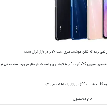
هوشمند سری میت ۳۰ را در بازار ایران ببینیم.
اما پرچمداران ۲۰۱۹ این شرکت یعنی گوشی سری P30 و مدل های باکیفیتی همچون موبایل Y9، آنر ۱۰، آنر ۱۰ لایت و پی اسمارت در بازار موجود 
اه
99
) در بازار را مشاهده می کنید:
نام محصول