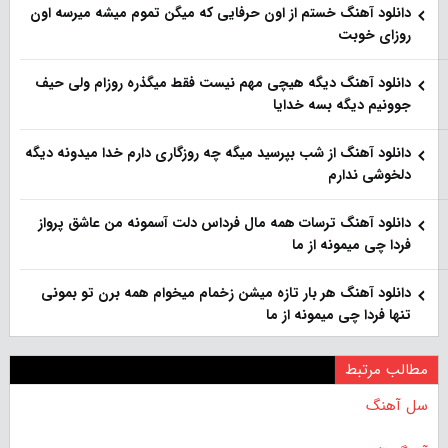
دانلود آهنگ خستم از اون حرفایی که میگن تموم میشه میرسه اون
روزای خوبت
دانلود آهنگ دیگه هیچی مهم نیست فقط میگذره روزام ولی حیف
جوونیم دیگه بسه خدایا
دانلود آهنگ از شب بپرسید میگه چه روزگاری دارم خدا میدونه دیگه
دلخوشی ندارم
دانلود آهنگ ترسات همه مال فرداس دلت آسمونه من عاشق پرواز
فردا چی میمونه از ما
دانلود آهنگ هر بار تازه میشن زخمام میخوام همه برن تو بمونی
تنها فردا چی میمونه از ما
مطالب مرتبط
سل آهنگ