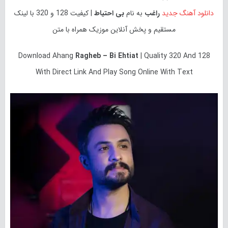
دانلود آهنگ جدید
راغب
به نام
بی احتیاط
| کیفیت 128 و 320 با لینک
مستقیم و پخش آنلاین موزیک همراه با متن
Download
Ahang
Ragheb – Bi Ehtiat
| Quality 320 And 128
With Direct Link And Play Song Online With Text