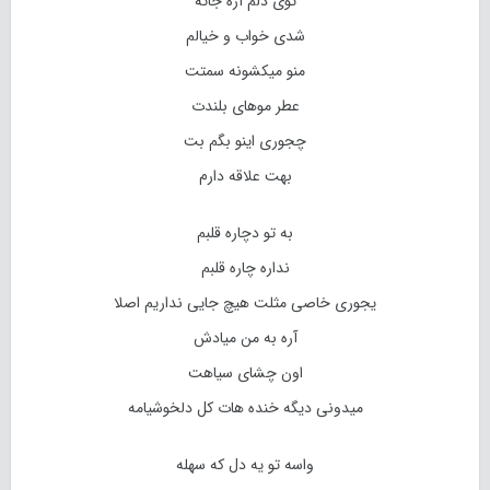
توی دلم آره جاته
شدی خواب و خیالم
منو میکشونه سمتت
عطر موهای بلندت
چجوری اینو بگم بت
بهت علاقه دارم
به تو دچاره قلبم
نداره چاره قلبم
یجوری خاصی مثلت هیچ جایی نداریم اصلا
آره به من میادش
اون چشای سیاهت
میدونی دیگه خنده هات کل دلخوشیامه
واسه تو یه دل که سهله