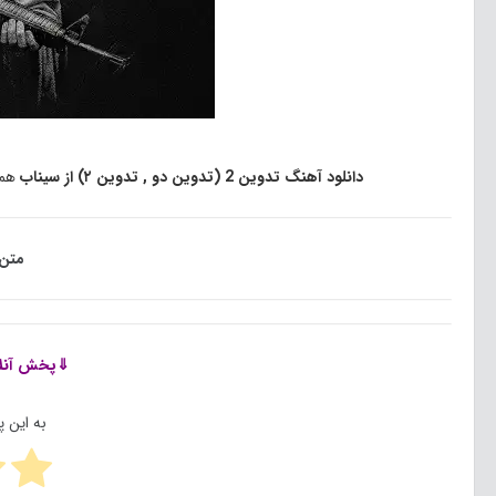
دانلود آهنگ تدوین 2 (تدوین دو , تدوین
۲
) از سیناب
همر
متن ا
⇓پخش آنل
به این 