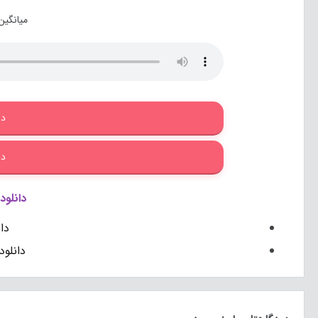
میانگین
دا
دا
دانلود
دا
دانلود