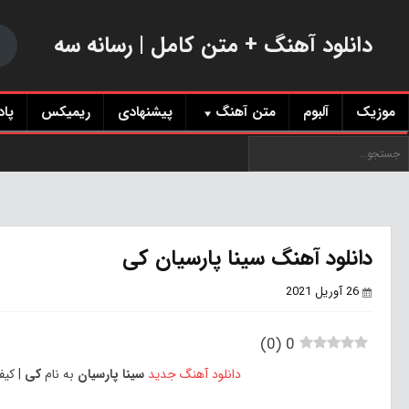
دانلود آهنگ + متن کامل | رسانه سه
موزیک
آلبوم
متن آهنگ
پیشنهادی
ریمیکس
پا
دانلود آهنگ سینا پارسیان کی
26 آوریل 2021
)
0
(
0
دانلود آهنگ جدید
سینا پارسیان
به نام
کی
| کیفیت 128 و 320 با لینک مستقیم