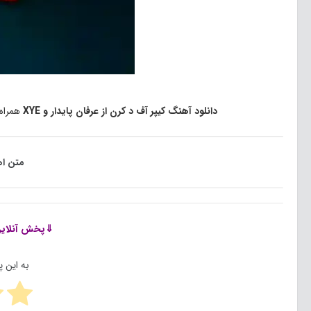
دانلود آهنگ کیپر آف د کرن از عرفان پایدار و XYE
همراه
متن اه
⇓پخش آنلای
به این 