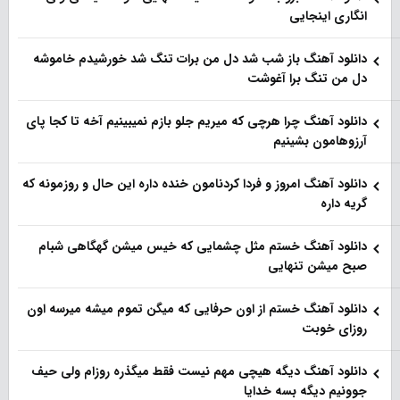
انگاری اینجایی
دانلود آهنگ باز شب شد دل من برات تنگ شد خورشیدم خاموشه
دل من تنگ برا آغوشت
دانلود آهنگ چرا هرچی که میریم جلو بازم نمیبینیم آخه تا کجا پای
آرزوهامون بشینیم
دانلود آهنگ امروز و فردا کردنامون خنده داره این حال و روزمونه که
گریه داره
دانلود آهنگ خستم مثل چشمایی که خیس میشن گهگاهی شبام
صبح میشن تنهایی
دانلود آهنگ خستم از اون حرفایی که میگن تموم میشه میرسه اون
روزای خوبت
دانلود آهنگ دیگه هیچی مهم نیست فقط میگذره روزام ولی حیف
جوونیم دیگه بسه خدایا