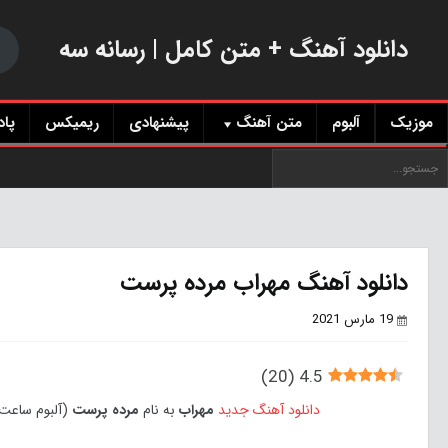
دانلود آهنگ + متن کامل | رسانه سه
موزیک
آلبوم
متن آهنگ
پیشنهادی
ریمیکس
پا
دانلود آهنگ مهراب مرده پرست
19 مارس 2021
)
20
(
4.5
دانلود آهنگ جدید
مهراب
به نام
مرده پرست
(آلبوم ساعت 25) | کیفیت 128 و 320 با لینک مستقیم و پخش آنلاین موزیک همراه