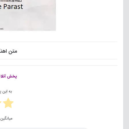
متن اه
پخش آنلا
به این 
میانگین 