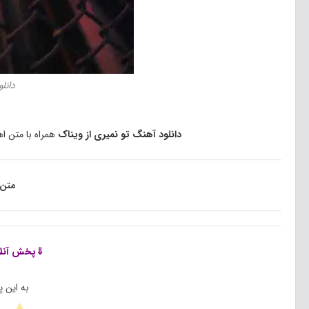
دانل
دانلود آهنگ تو نمیری از ویناک
همراه با متن 
متن 
⇓پخش آنل
به این 