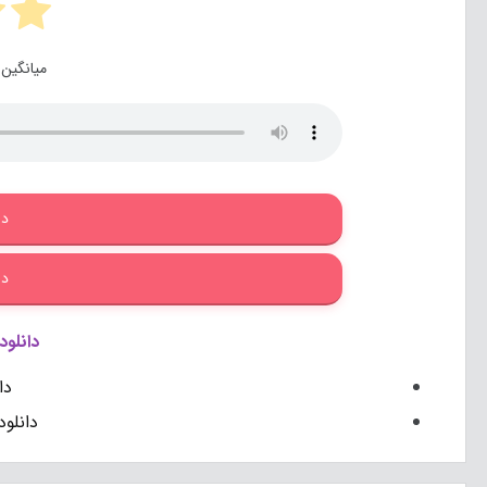
میانگین 
دا
دا
دانلود
دا
دانلو