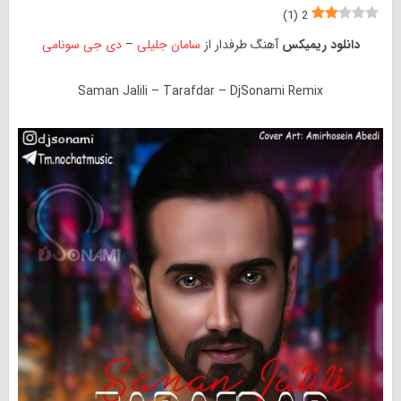
)
1
(
2
دانلود ریمیکس
آهنگ طرفدار از
سامان جلیلی
–
دی جی سونامی
Saman Jalili – Tarafdar – DjSonami Remix