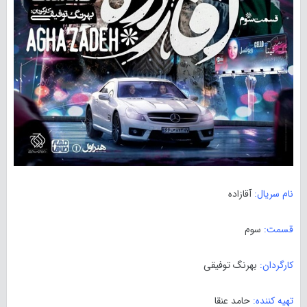
نام سریال:
آقازاده
قسمت:
سوم
کارگردان:
بهرنگ توفیقی
تهیه کننده:
حامد عنقا