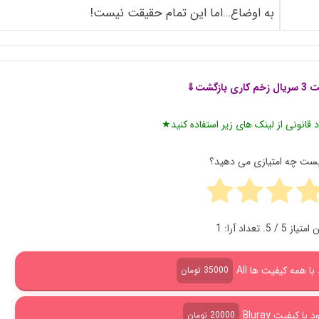
به اوضاع…اما این تمام حقیقت نیست!
بازگشت⇓
 قانونی از لینک های زیر استفاده کنید★
پست چه امتیازی می دهید؟
ن امتیاز
5
/ 5. تعداد آرا:
1
با همه کیفیت ها All
35000 تومان
ا کیفیت Bluray
20000 تومان