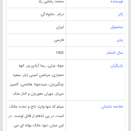
نویسنده
محمد رضایی راد
ژانر
درام , خانوادگی
محصول
ایران
زبان
فارسی
سال انتشار
1402
بازیگران
جواد عزتی، رعنا آزادی ور، الهه
حصاری، مرتضی امینی تبار، سعید
چنگیزیان، سیدجواد هاشمی، کامبیز
دیرباز، مهران غفوریان و الناز ملک
خلاصه داستان
میثم که تنها وارث تاج و تخت مالک
است، در پی انتقام از قاتل اوست. در
این میان، نبود مالک بهانه ای می