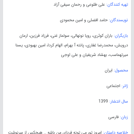
تهیه کنندگان:
علی طلوعی و رحمان سیفی آزاد
نویسندگان:
حامد افضلی و امین محمودی
بازیگران:
باران کوثری، رویا نونهالی، سولماز غنی، فرزاد فرزین، ارمان
درویش، محمدرضا غفاری، پانته آ بهرام، الهام کردا، امین بهبودی، یسنا
میرتهماسب، بهشاد شریفیان و علی اوجی
محصول:
ایران
ژانر:
اجتماعی
سال انتشار:
1399
زبان:
فارسی
خلاصه داستان:
امروز تو، می تونه فردای من باشه … هیچکس از سرنوشت