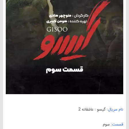
نام سریال:
گیسو : عاشقانه 2
قسمت:
سوم