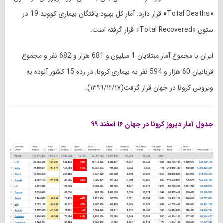
«Total Deaths» قرار دارد. آمار کل بهبود یافتگان بیماری کووید 19 در
ستون «Total Recovered» قرار گرفته است.
ایران با مجموع آمار مبتلایان 1 میلیون و 681 هزار و 682 نفر و مجموع
قربانیان 60 هزار و 594 نفر به بیماری کرونا; در رده 15 کشور آلوده به
ویروس کرونا در جهان قرار گرفت(۱۳۹۹/۱۲/۱۷).
جدول آمار دیروز کرونا در جهان ۱۶ اسفند ۹۹