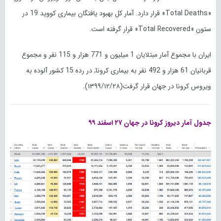
«Total Deaths» قرار دارد. آمار کل بهبود یافتگان بیماری کووید 19 در
ستون «Total Recovered» قرار گرفته است.
ایران با مجموع آمار مبتلایان 1 میلیون و 771 هزار و 115 نفر و مجموع
قربانیان 61 هزار و 492 نفر به بیماری کرونا; در رده 15 کشور آلوده به
ویروس کرونا در جهان قرار گرفت(۱۳۹۹/۱۲/۲۸).
جدول آمار دیروز کرونا در جهان ۲۷ اسفند ۹۹