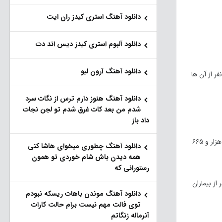
دانلود آهنگ استری کیدز ران ایت
دانلود آلبوم استری کیدز دیس اند دت
دانلود آهنگ آرون لیو
ا امروز بر اساس معیار‌های قطعی تشخیص، تعداد ۱۰ هزار و ۳۳۰ بیمار جدید مبتلا به کووید 19 در کشور ایران شناسایی شد که تعداد یک هزار و ۲۸۸ نفر از آن ها
دانلود آهنگ هنو‌ز دارم ترس از نگات سرد
شدم من بعد کات غرق شدم تو لجن نجات
داد باز
متاسفانه در طول 24 ساعت گذشته، تعداد ۹۶ بیمار کووید 19 در کشور جان خود را از دست دادند و مجموع آمار جانباختگان بیماری کرونا در ایران به تعداد ۶۲ هزار و ۶۶۵
دانلود آهنگ چطوری میخوای هاشا کنی
همه دیدن باش شام خوردی تو همون
رستورانی که
ن و ۶۱۷ هزار و ۳۳۳ نفر از بیماران کرونایی در ایران، بهبود یافته یا از بیمارستان‌ها ترخیص شده اند. تعداد سه هزار و ۹۵۳ نفر از بیماران
دانلود آهنگ موندن باهات ریسکه نبودم
توی فالت مهم نیست برام حالت کارات
آنرماله زنگاتم